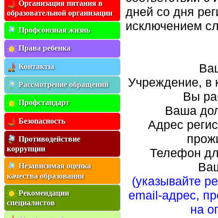
Организация питания в
дней со дня ре
образовательной организации
исключением слу
Профсоюзная жизнь
Права ребенка
Ва
Контакты
Учреждение, в 
Рассмотрение обращений
Вы ра
Профстандарт
Ваша до
Безопасность
Адрес регис
прож
Противодействие
коррупции
Телефон дл
Ваш
Независимая оценка
качества образования
(указывайте р
email-адрес, п
Рекомендации
специалистов
на о