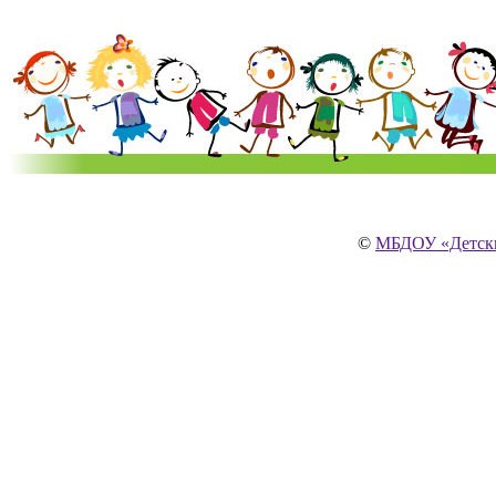
©
МБДОУ «Детски