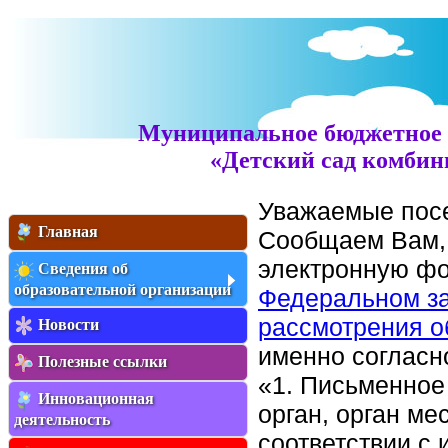
Муниципальное бюджетное 
«Детский сад комбин
Уважаемые посе
Главная
Сообщаем Вам, 
электронную фо
Сведения об
образовательной организации
Федеральном зак
рассмотрения о
Новости
именно согласно
Полезные ссылки
«1. Письменное
Инновационная
орган, орган м
деятельность
соответствии с 