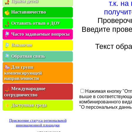
Приём детей
т.к. на
получит
Наставничество
Провероч
Оставить отзыв о ДОУ
Введите пров
Часто задаваемые вопросы
Текст обр
Вакансии
Обратная связь
Для групп
компенсирующей
направленности
Международное
Нажимая кнопку "Отп
сотрудничество
выше в соответствующи
комбинированного вида
Доступная среда
"О персональных данных
Присвоение статуса региональной
инновационной площадки