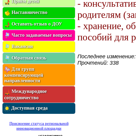
- консультат
Приём детей
родителям (з
Наставничество
- хранение, о
Оставить отзыв о ДОУ
пособий для 
Часто задаваемые вопросы
Вакансии
Последнее изменение: 
Обратная связь
Прочтений: 338
Для групп
компенсирующей
направленности
Международное
сотрудничество
Доступная среда
Присвоение статуса региональной
инновационной площадки