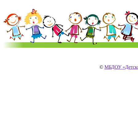
©
МБДОУ «Детски