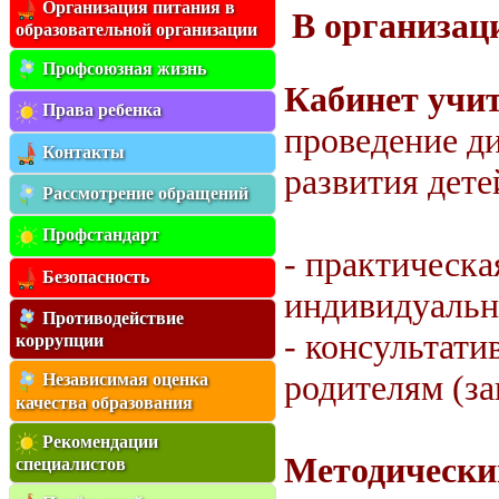
Организация питания в
В организац
образовательной организации
Профсоюзная жизнь
Кабинет учит
Права ребенка
проведение ди
Контакты
развития дете
Рассмотрение обращений
Профстандарт
- практическа
Безопасность
индивидуальн
Противодействие
- консультат
коррупции
родителям (з
Независимая оценка
качества образования
Рекомендации
Методически
специалистов