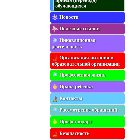
приема (перевода)
обучающихся
Новости
Полезные ссылки
Инновационная
деятельность
Организация питания в
образовательной организации
Профсоюзная жизнь
Права ребенка
Контакты
Рассмотрение обращений
Профстандарт
Безопасность