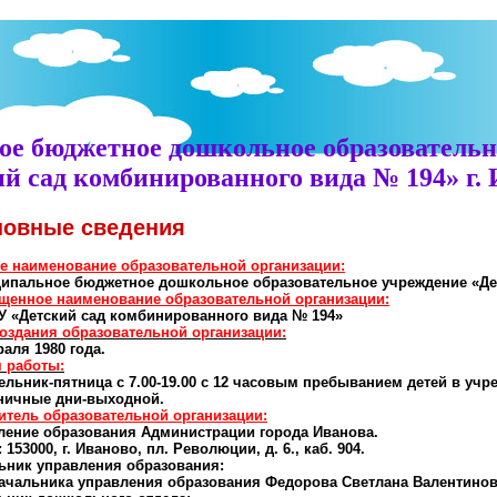
е бюджетное дошкольное образовательн
й сад комбинированного вида № 194» г.
овные сведения
е наименование образовательной организации:
ипальное бюджетное дошкольное образовательное учреждение «Де
щенное наименование образовательной организации:
 «Детский сад комбинированного вида № 194»
создания образовательной организации:
аля 1980 года.
 работы:
ельник-пятница с 7.00-19.00 с 12 часовым пребыванием детей в учр
ничные дни-выходной.
итель образовательной организации:
ление образования Администрации города Иванова.
 153000, г. Иваново, пл. Революции, д. 6., каб. 904.
ьник управления образования:
начальника управления образования Федорова Светлана Валентиновна,