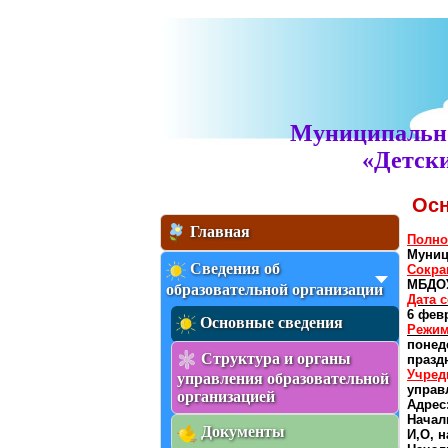
Муниципально
«Детски
Осн
Главная
Полно
Муниц
Сведения об
Сокра
МБДОУ
образовательной организации
Дата 
6 февр
Основные сведения
Режим
понед
Структура и органы
празд
Учред
управления образовательной
управ
организацией
Адрес:
Начал
Документы
И,О, 