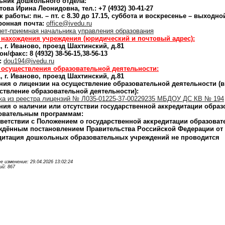
ьник дошкольного отдела:
ова Ирина Леонидовна, тел.: +7 (4932) 30-41-27
 работы: пн. – пт. с 8.30 до 17.15, суббота и воскресенье – выходно
ронная почта:
office@ivedu.ru
ет-приемная начальника управления образования
 нахождения учреждения (юридический и почтовый адрес):
, г. Иваново, проезд Шахтинский, д.81
н/факс: 8 (4932) 38-56-15,38-56-13
l:
dou194@ivedu.ru
 осуществления образовательной деятельности:
, г. Иваново, проезд Шахтинский, д.81
ния о лицензии на осуществление образовательной деятельности (в
ствление образовательной деятельности):
ка из реестра лицензий № Л035-01225-37-00229235 МБДОУ ДС КВ № 194
ния о наличии или отсутствии государственной аккредитации обра
овательным программам:
тветствии с Положением о государственной аккредитации образова
ждённым постановлением Правительства Российской Федерации от 2
дитация дошкольных образовательных учреждений не проводится
е изменение: 29.04.2026 13:02:24
й: 867