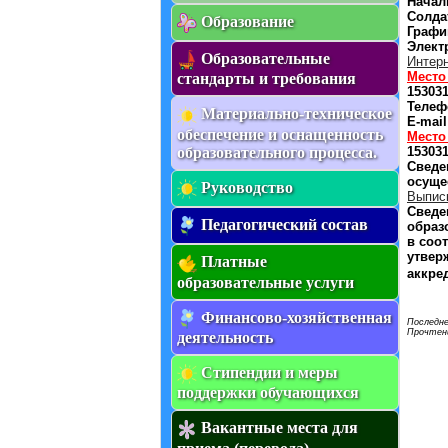
Начал
Солдат
Образование
График
Элект
Образовательные
Интерн
Место
стандарты и требования
153031
Телефо
Материально-техническое
E-mai
обеспечение и оснащенность
Место
образовательного процесса.
153031
Сведе
осуще
Руководство
Выпис
Сведе
Педагогический состав
образ
в соо
утвер
Платные
аккре
образовательные услуги
Финансово-хозяйственная
Последне
Прочтени
деятельность
Стипендии и меры
поддержки обучающихся
Вакантные места для