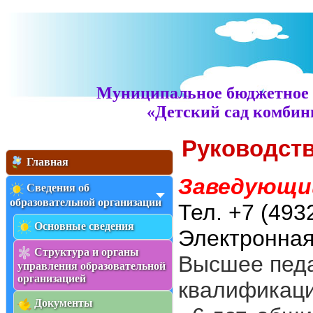
Муниципальное бюджетное 
«Детский сад комбин
Руководст
Главная
Заведующий
Сведения об
образовательной организации
Тел. +7 (493
Основные сведения
Электронная
Структура и органы
Высшее педа
управления образовательной
организацией
квалификаци
Документы