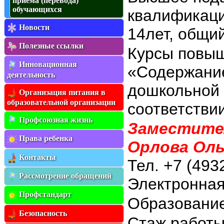
приема (перевода)
обучающихся
квалификаци
Новости
14лет, общий
Полезные ссылки
Курсы повыш
Инновационная
«Содержание
деятельность
дошкольной 
Организация питания в
образовательной организации
соответстви
Профсоюзная жизнь
Заместите
Права ребенка
Орлова Оль
Контакты
Тел. +7 (493
Рассмотрение обращений
Электронная
Профстандарт
Образовани
Безопасность
Стаж работы