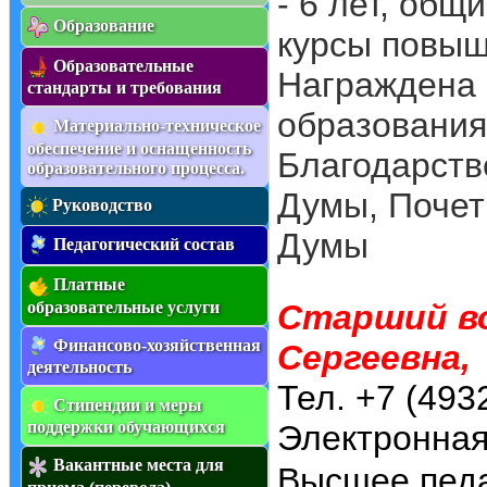
- 6 лет, общ
Образование
курсы повыш
Образовательные
Награждена 
стандарты и требования
образования
Материально-техническое
обеспечение и оснащенность
Благодарств
образовательного процесса.
Думы, Почет
Руководство
Думы
Педагогический состав
Платные
образовательные услуги
Старший в
Финансово-хозяйственная
Сергеевна,
деятельность
Тел. +7 (493
Стипендии и меры
поддержки обучающихся
Электронная
Вакантные места для
Высшее педа